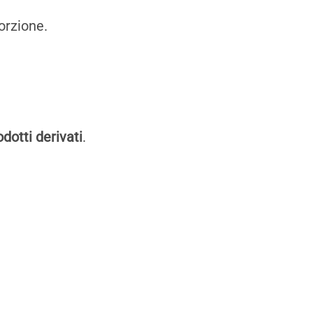
orzione.
odotti derivati
.