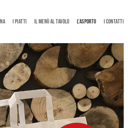
INA
I PIATTI
IL MENÙ AL TAVOLO
L’ASPORTO
I CONTATTI