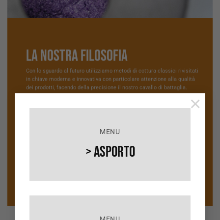
La nostra filosofia
Con lo sguardo al futuro utilizziamo metodi di cottura classici rivisitati
in chiave moderna e innovativa con particolare attenzione alla qualità
dei prodotti, facendo della precisione il nostro cavallo di battaglia.
×
SCOPRI DI PIÙ
MENU
> Asporto
MENU