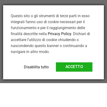
Tel: +390761 513314
info@leghiottoneriedelmoro.it
Questo sito o gli strumenti di terze parti in esso
integrati fanno uso di cookie necessari per il
Non si accettano ordini e/o prenotazioni via
funzionamento e per il raggiungimento delle
finalità descritte nella
Privacy Policy
. Dichiari di
mail.
accettare l’utilizzo di cookie chiudendo o
nascondendo questo banner o continuando a
navigare in altro modo.
Disabilita tutto
ACCETTO
Copyright 2026 ©
Le Ghiottonerie del Moro
- Nuova Faleri SAS,
P.Iva: 01219540562 -
Privacy Policy