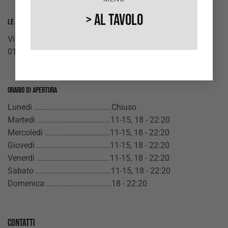
> Al Tavolo
Le Ghiottonerie del Moro
Via della Repubblica n°100
01033, Civita Castellana (VT)
Orario di apertura
Lunedì ......................................Chiuso
Martedì ....................................11-15, 18 - 22:20
Mercoledì ................................11-15, 18 - 22:20
Giovedì ....................................11-15, 18 - 22:20
Venerdì ....................................11-15, 18 - 22:20
Sabato .....................................11-15, 18 - 22:20
Domenica ................................18 - 22:20
Contatti